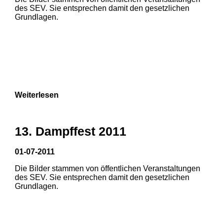
1
2
3
des SEV. Sie entsprechen damit den gesetzlichen
Grundlagen.
4
5
6
7
8
9
Weiterlesen
13. Dampffest 2011
01-07-2011
Die Bilder stammen von öffentlichen Veranstaltungen
1
2
3
des SEV. Sie entsprechen damit den gesetzlichen
Grundlagen.
4
5
6