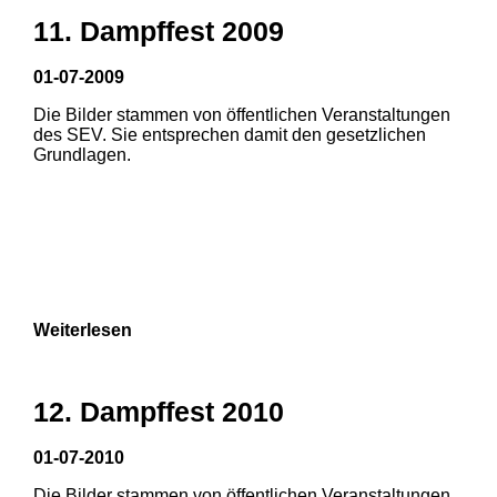
11. Dampffest 2009
01-07-2009
Die Bilder stammen von öffentlichen Veranstaltungen
1
2
3
des SEV. Sie entsprechen damit den gesetzlichen
Grundlagen.
4
5
6
Weiterlesen
12. Dampffest 2010
01-07-2010
Die Bilder stammen von öffentlichen Veranstaltungen