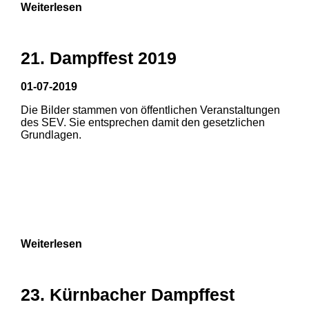
Weiterlesen
21. Dampffest 2019
01-07-2019
Die Bilder stammen von öffentlichen Veranstaltungen
1
2
3
des SEV. Sie entsprechen damit den gesetzlichen
Grundlagen.
4
5
6
7
8
Weiterlesen
23. Kürnbacher Dampffest