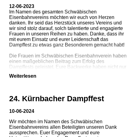
12-06-2023
Im Namen des gesamten Schwäbischen
Eisenbahnvereins möchten wir euch von Herzen
1
2
3
danken. Ihr seid das Herzstück unseres Vereins und
wir sind stolz darauf, solch talentierte und engagierte
Frauen in unseren Reihen zu haben. Danke, dass ihr
4
mit eurem Einsatz und eurer Leidenschaft das
Dampffest zu etwas ganz Besonderem gemacht habt!
Die Frauen im Schwäbischen Eisenbahnverein haben
einen maßgeblichen Beitrag zum Erfolg des
Dampffests geleistet. Eure Backwerke haben nicht nur
den Gaumen erfreut, sondern auch dazu beigetragen,
Weiterlesen
dass unsere Veranstaltung zu einem unvergesslichen
Erlebnis wurde.
Wir möchten uns bei all unseren Gästen und
24. Kürnbacher Dampffest
Mitgliedern bedanken, die zu diesem unvergesslichen
Tag beigetragen haben. Das Dampffest war ein voller
Erfolg! Mit zahlreichen beeindruckenden Fahrzeugen
10-06-2024
und strahlendem Sonnenschein war es ein Fest voller
Wir möchten im Namen des Schwäbischen
Leidenschaft und Freude.
1
2
3
Eisenbahnvereins allen Beteiligten unseren Dank
aussprechen. Euer Engagement und eure
Wir sind überwältigt von der positiven Resonanz und