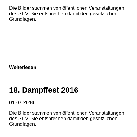
Die Bilder stammen von öffentlichen Veranstaltungen
1
2
3
des SEV. Sie entsprechen damit den gesetzlichen
Grundlagen.
4
5
6
7
8
9
Weiterlesen
18. Dampffest 2016
01-07-2016
Die Bilder stammen von öffentlichen Veranstaltungen
1
2
3
des SEV. Sie entsprechen damit den gesetzlichen
Grundlagen.
4
5