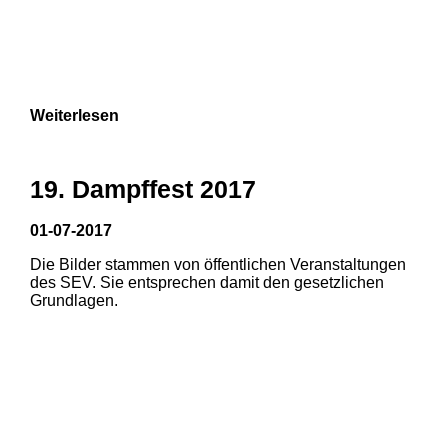
Weiterlesen
19. Dampffest 2017
01-07-2017
Die Bilder stammen von öffentlichen Veranstaltungen
1
2
3
des SEV. Sie entsprechen damit den gesetzlichen
Grundlagen.
4
5
6
7
8