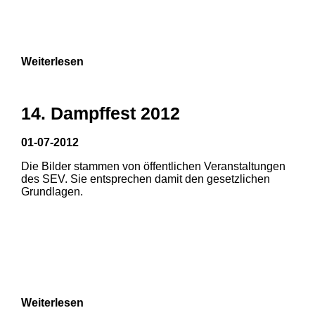
7
8
9
Weiterlesen
14. Dampffest 2012
01-07-2012
Die Bilder stammen von öffentlichen Veranstaltungen
1
2
3
des SEV. Sie entsprechen damit den gesetzlichen
Grundlagen.
4
5
6
Weiterlesen