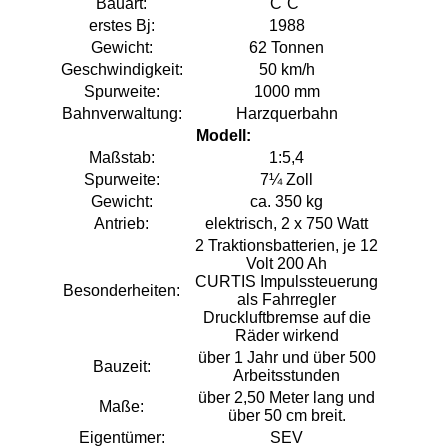
Bauart:
C`C`
erstes Bj:
1988
Gewicht:
62 Tonnen
Geschwindigkeit:
50 km/h
Spurweite:
1000 mm
Bahnverwaltung:
Harzquerbahn
Modell:
Maßstab:
1:5,4
Spurweite:
7¼ Zoll
Gewicht:
ca. 350 kg
Antrieb:
elektrisch, 2 x 750 Watt
2 Traktionsbatterien, je 12
Volt 200 Ah
CURTIS Impulssteuerung
Besonderheiten:
als Fahrregler
Druckluftbremse auf die
Räder wirkend
über 1 Jahr und über 500
Bauzeit:
Arbeitsstunden
über 2,50 Meter lang und
Maße:
über 50 cm breit.
Eigentümer:
SEV