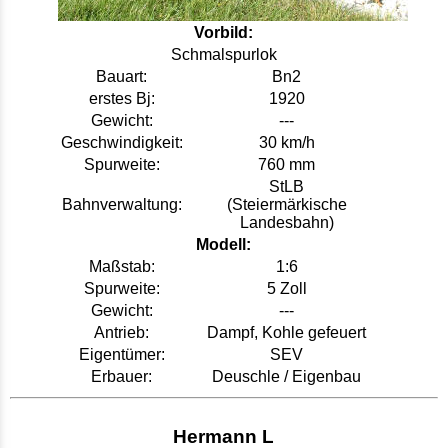
Vorbild:
Schmalspurlok
Bauart:
Bn2
erstes Bj:
1920
Gewicht:
---
Geschwindigkeit:
30 km/h
Spurweite:
760 mm
StLB
Bahnverwaltung:
(Steiermärkische
Landesbahn)
Modell:
Maßstab:
1:6
Spurweite:
5 Zoll
Gewicht:
---
Antrieb:
Dampf, Kohle gefeuert
Eigentümer:
SEV
Erbauer:
Deuschle / Eigenbau
Hermann L