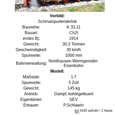
Vorbild:
Schmalspurtenderlok
Baureihe:
K 33.11
Bauart:
Ch2t
erstes Bj:
1914
Gewicht:
30,3 Tonnen
Geschwindigkeit:
30 km/h
Spurweite:
1000 mm
Nordhausen-Wernigeroder-
Bahnverwaltung:
Eisenbahn
Modell:
Maßstab:
1:7
Spurweite:
5 Zoll
Gewicht:
145 kg
Antrieb:
Dampf, kohlegefeuert
Eigentümer:
SEV
Erbauer:
P.Schlawin
4193 aufrufe / 2 heute