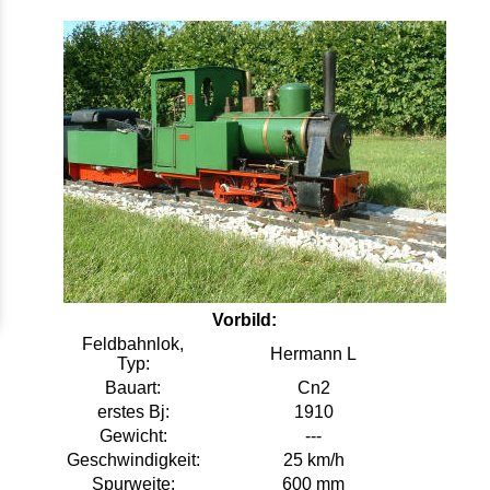
Vorbild:
Feldbahnlok,
Hermann L
Typ:
Bauart:
Cn2
erstes Bj:
1910
Gewicht:
---
Geschwindigkeit:
25 km/h
Spurweite:
600 mm