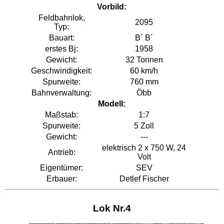
Vorbild:
Feldbahnlok,
2095
Typ:
Bauart:
B´ B´
erstes Bj:
1958
Gewicht:
32 Tonnen
Geschwindigkeit:
60 km/h
Spurweite:
760 mm
Bahnverwaltung:
Öbb
Modell:
Maßstab:
1:7
Spurweite:
5 Zoll
Gewicht:
---
elektrisch 2 x 750 W, 24
Antrieb:
Volt
Eigentümer:
SEV
Erbauer:
Detlef Fischer
Lok Nr.4