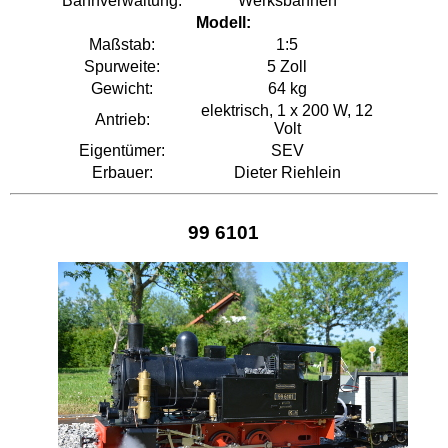
Bahnverwaltung:
Werksbahnen
Modell:
Maßstab:
1:5
Spurweite:
5 Zoll
Gewicht:
64 kg
elektrisch, 1 x 200 W, 12
Antrieb:
Volt
Eigentümer:
SEV
Erbauer:
Dieter Riehlein
99 6101