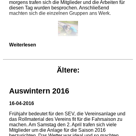
morgens trafen sich die Mitglieder und die Arbeiten für
Aral Tankstelle Ganal, Bad
diesen Tag wurden besprochen. Anschließend
machten sich die einzelnen Gruppen ans Werk.
Schussenried
Bäckerei Gueter, Bad
Waldsee
Eine Gruppe war damit beschäftigt die
Weiterlesen
Weichensteuerung und das Harzkamel in Ordnung zu
Bäckerei Konditorei
bringen.
Herrmann, Bad Waldsee
Ältere:
Werbe Wassmer, Bad
Natürlich war auch wieder genügend Unkraut zu
Auswintern 2016
Schussenried
beseitigen und die Weichenhebel erhielten einen
neuen Anstrich. Der Rasen hatte dringend eine Rasur
Schussentäler Schalmeien,
16-04-2016
nötig.
Aulendorf
Frühjahr bedeutet für den SEV, die Vereinsanlage und
das Rollmaterial des Vereins fit für die Fahrsaison zu
machen. Am Samstag den 2. April trafen sich viele
Mitglieder um die Anlage für die Saison 2016
herzurichten. Das Wetter war ideal und so machten