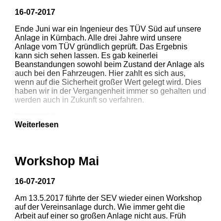
Metzgerei Huber, Aulendorf
16-07-2017
Ende Juni war ein Ingenieur des TÜV Süd auf unsere
Bäckerei Leser, Aulendorf
Anlage in Kürnbach. Alle drei Jahre wird unsere
Anlage vom TÜV gründlich geprüft. Das Ergebnis
Bäckerei Konditorei Laux,
kann sich sehen lassen. Es gab keinerlei
Beanstandungen sowohl beim Zustand der Anlage als
Bad Schussenried-
auch bei den Fahrzeugen. Hier zahlt es sich aus,
wenn auf die Sicherheit großer Wert gelegt wird. Dies
Otterswang
haben wir in der Vergangenheit immer so gehalten und
werden auch in Zukunft so verfahren.
Bäckerei Keim und Brecht,
Weiterlesen
Biberach
Firma Paul Maschinenfabrik,
Workshop Mai
Dürmentingen
16-07-2017
Autohaus Moser GmbH,
Am 13.5.2017 führte der SEV wieder einen Workshop
auf der Vereinsanlage durch. Wie immer geht die
Aulendorf
Arbeit auf einer so großen Anlage nicht aus. Früh