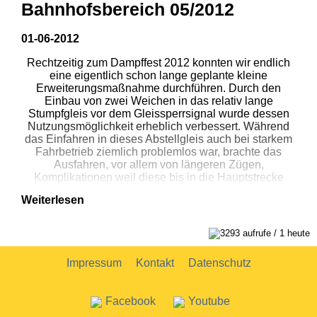
Temperaturen bringt steht einem
Bahnhofsbereich 05/2012
Frisch gestärkt ging es dann zum Endspurt und um 18
erfolgreichen Saisonstart nichts im Wege.
Uhr war die Anlage gerüstet zum ersten Fahrtag. Allen
Akteuren einen herzlichen Dank.
01-06-2012
DR
Rechtzeitig zum Dampffest 2012 konnten wir endlich
eine eigentlich schon lange geplante kleine
Bilder und Text von SEV Mitgliedern.
Erweiterungsmaßnahme durchführen. Durch den
Einbau von zwei Weichen in das relativ lange
Stumpfgleis vor dem Gleissperrsignal wurde dessen
Nutzungsmöglichkeit erheblich verbessert. Während
das Einfahren in dieses Abstellgleis auch bei starkem
Fahrbetrieb ziemlich problemlos war, brachte das
Ausfahren, vor allem von längeren Zügen,
Komplikationen weil diese bis in die Hauptstrecke
zurück stoßen mussten und dann erst in der
Weiterlesen
Hauptfahrrichtung weiterfahren konnten. Durch die
Weichenverbindung am Ende des Stumpfgleises ist
jetzt Ein- und Ausfahrt ohne große Störung des
3293 aufrufe / 1 heute
Fahrbetriebes möglich. Auch ein Lokwechsel ist dank
des verbleibenden kurzen Stumpfgleises – es hat die
Impressum
Kontakt
Datenschutz
selbe Länge wie die Drehscheibenbrücken - gut
möglich.
Facebook
Youtube