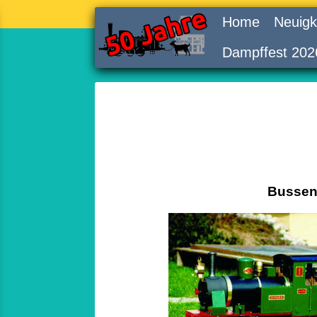
Home
Neuigk
Dampffest 202
Busse