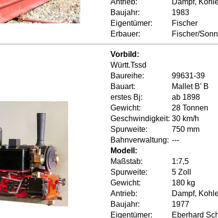
Antrieb:
Dampf, Kohle
Baujahr:
1983
Eigentümer:
Fischer
Erbauer:
Fischer/Sonn
Vorbild:
Württ.Tssd
Baureihe:
99631-39
Bauart:
Mallet B' B
erstes Bj:
ab 1898
Gewicht:
28 Tonnen
Geschwindigkeit:
30 km/h
Spurweite:
750 mm
Bahnverwaltung:
---
Modell:
Maßstab:
1:7,5
Spurweite:
5 Zoll
Gewicht:
180 kg
Antrieb:
Dampf, Kohle
Baujahr:
1977
Eigentümer:
Eberhard Sch