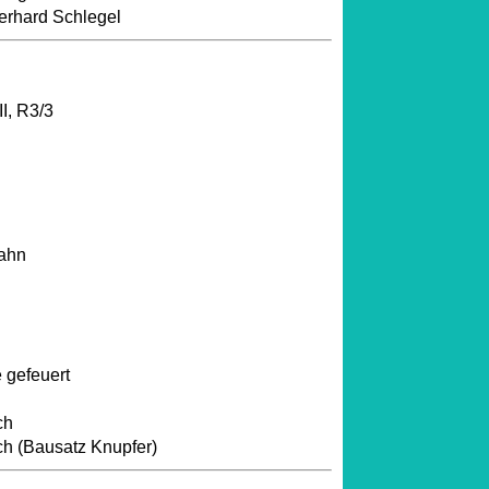
erhard Schlegel
I, R3/3
bahn
 gefeuert
ch
ch (Bausatz Knupfer)