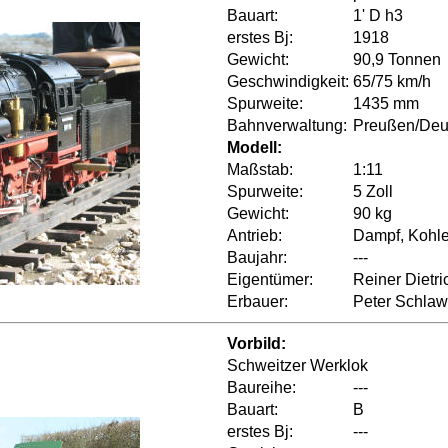
Bauart:
1' D h3
erstes Bj:
1918
Gewicht:
90,9 Tonnen
Geschwindigkeit:
65/75 km/h
Spurweite:
1435 mm
Bahnverwaltung:
Preußen/Deu
Modell:
Maßstab:
1:11
Spurweite:
5 Zoll
Gewicht:
90 kg
Antrieb:
Dampf, Kohle
Baujahr:
---
Eigentümer:
Reiner Dietri
Erbauer:
Peter Schlaw
Vorbild:
Schweitzer Werklok
Baureihe:
---
Bauart:
B
erstes Bj:
---