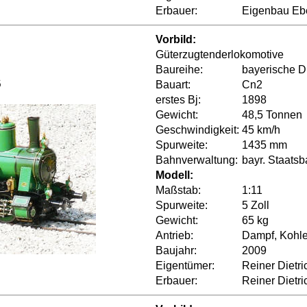
Erbauer:
Eigenbau Eb
Vorbild:
Güterzugtenderlokomotive
Baureihe:
bayerische DI
6
Bauart:
Cn2
erstes Bj:
1898
Gewicht:
48,5 Tonnen
Geschwindigkeit:
45 km/h
Spurweite:
1435 mm
Bahnverwaltung:
bayr. Staats
Modell:
Maßstab:
1:11
Spurweite:
5 Zoll
Gewicht:
65 kg
Antrieb:
Dampf, Kohle
Baujahr:
2009
Eigentümer:
Reiner Dietri
Erbauer:
Reiner Dietri