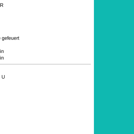
DR
 gefeuert
in
in
e U