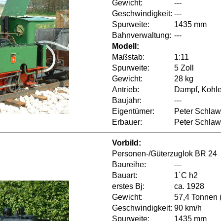
Gewicht:
---
Geschwindigkeit:
---
Spurweite:
1435 mm
Bahnverwaltung:
---
Modell:
Maßstab:
1:11
Spurweite:
5 Zoll
Gewicht:
28 kg
Antrieb:
Dampf, Kohle
Baujahr:
---
Eigentümer:
Peter Schlaw
Erbauer:
Peter Schlaw
Vorbild:
Personen-/Güterzuglok BR 24
Baureihe:
---
Bauart:
1´C h2
erstes Bj:
ca. 1928
Gewicht:
57,4 Tonnen 
Geschwindigkeit:
90 km/h
Spurweite:
1435 mm