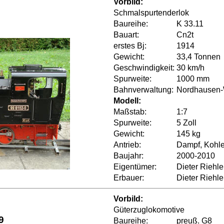
Vorbild:
Schmalspurtenderlok
2
Baureihe:
K 33.11
Bauart:
Cn2t
erstes Bj:
1914
Gewicht:
33,4 Tonnen
Geschwindigkeit:
30 km/h
Spurweite:
1000 mm
Bahnverwaltung:
Nordhausen-
Modell:
Maßstab:
1:7
Spurweite:
5 Zoll
Gewicht:
145 kg
Antrieb:
Dampf, Kohle
Baujahr:
2000-2010
Eigentümer:
Dieter Riehle
Erbauer:
Dieter Riehl
Vorbild:
Güterzuglokomotive
9
Baureihe:
preuß. G8