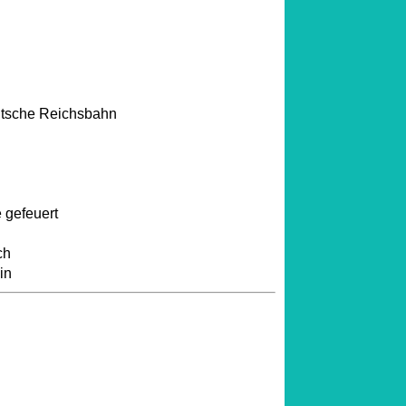
tsche Reichsbahn
 gefeuert
ch
in