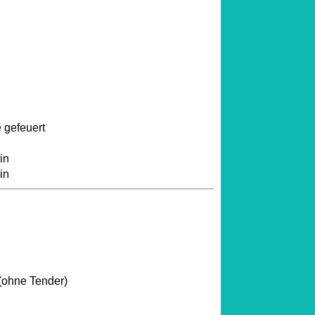
 gefeuert
in
in
(ohne Tender)