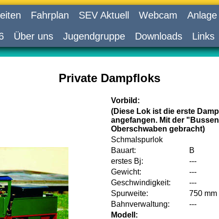
eiten
Fahrplan
SEV Aktuell
Webcam
Anlage
6
Über uns
Jugendgruppe
Downloads
Links
Private Dampfloks
Vorbild:
(Diese Lok ist die erste Dampf
angefangen. Mit der "Busse
Oberschwaben gebracht)
n
Schmalspurlok
Bauart:
B
erstes Bj:
---
Gewicht:
---
Geschwindigkeit:
---
Spurweite:
750 mm
Bahnverwaltung:
---
Modell: