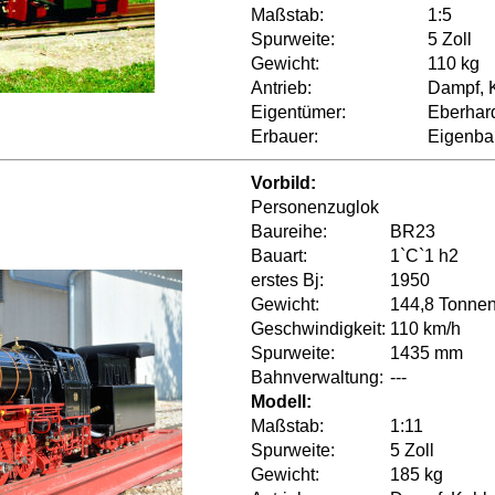
Maßstab:
1:5
Spurweite:
5 Zoll
Gewicht:
110 kg
Antrieb:
Dampf, K
Eigentümer:
Eberhar
Erbauer:
Eigenbau
Vorbild:
Personenzuglok
Baureihe:
BR23
Bauart:
1`C`1 h2
erstes Bj:
1950
Gewicht:
144,8 Tonne
Geschwindigkeit:
110 km/h
Spurweite:
1435 mm
Bahnverwaltung:
---
Modell:
Maßstab:
1:11
Spurweite:
5 Zoll
Gewicht:
185 kg