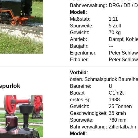
Bahnverwaltung:
DRG / DB / 
Modell:
Maßstab:
1:11
Spurweite:
5 Zoll
Gewicht:
70 kg
Antrieb:
Dampf, Kohle
Baujahr:
---
Eigentümer:
Peter Schlaw
Erbauer:
Peter Schlaw
Vorbild:
österr. Schmalspurlok Baureih
spurlok
Baureihe:
U
Bauart:
C1`n2t
erstes Bj:
1988
Gewicht:
25 Tonnen
Geschwindigkeit:
35 km/h
Spurweite:
760 mm
Bahnverwaltung:
Zillertalbahn
Modell: