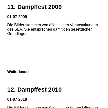
11. Dampffest 2009
01-07-2009
Die Bilder stammen von öffentlichen Veranstaltungen
1
2
3
des SEV. Sie entsprechen damit den gesetzlichen
Grundlagen.
4
5
6
Weiterlesen
12. Dampffest 2010
01-07-2010
Die Bilder stammen von öffentlichen Veranstaltungen