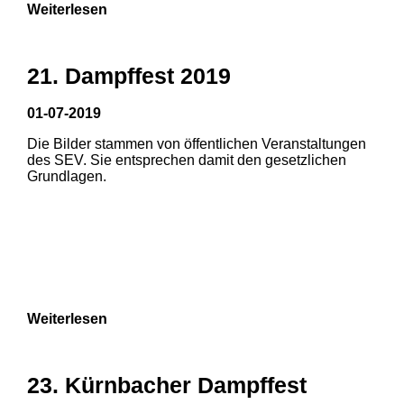
Weiterlesen
21. Dampffest 2019
01-07-2019
Die Bilder stammen von öffentlichen Veranstaltungen
1
2
3
des SEV. Sie entsprechen damit den gesetzlichen
Grundlagen.
4
5
6
7
8
Weiterlesen
23. Kürnbacher Dampffest