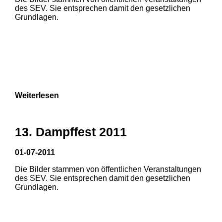
1
2
3
des SEV. Sie entsprechen damit den gesetzlichen
Grundlagen.
4
5
6
7
8
9
Weiterlesen
13. Dampffest 2011
01-07-2011
Die Bilder stammen von öffentlichen Veranstaltungen
1
2
3
des SEV. Sie entsprechen damit den gesetzlichen
Grundlagen.
4
5
6