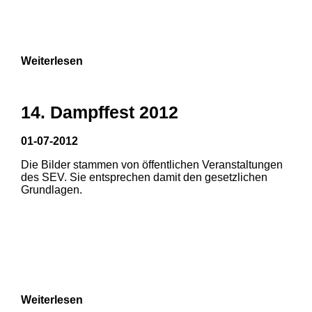
7
8
9
Weiterlesen
14. Dampffest 2012
01-07-2012
Die Bilder stammen von öffentlichen Veranstaltungen
1
2
3
des SEV. Sie entsprechen damit den gesetzlichen
Grundlagen.
4
5
6
Weiterlesen