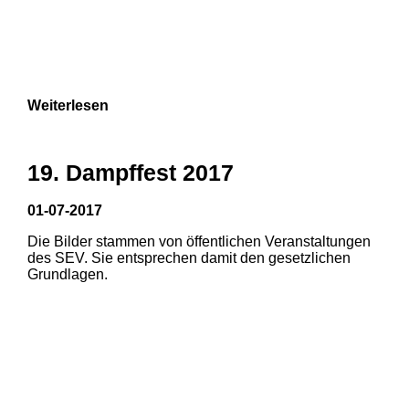
Weiterlesen
19. Dampffest 2017
01-07-2017
Die Bilder stammen von öffentlichen Veranstaltungen
1
2
des SEV. Sie entsprechen damit den gesetzlichen
Grundlagen.
3
4
5
6
7
8