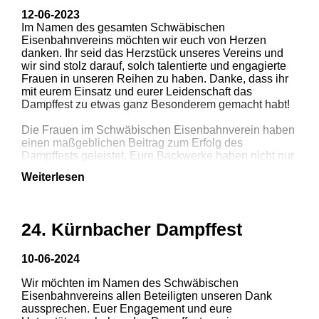
12-06-2023
Im Namen des gesamten Schwäbischen
Eisenbahnvereins möchten wir euch von Herzen
1
2
3
danken. Ihr seid das Herzstück unseres Vereins und
wir sind stolz darauf, solch talentierte und engagierte
Frauen in unseren Reihen zu haben. Danke, dass ihr
4
mit eurem Einsatz und eurer Leidenschaft das
Dampffest zu etwas ganz Besonderem gemacht habt!
Die Frauen im Schwäbischen Eisenbahnverein haben
einen maßgeblichen Beitrag zum Erfolg des
Dampffests geleistet. Eure Backwerke haben nicht nur
den Gaumen erfreut, sondern auch dazu beigetragen,
Weiterlesen
dass unsere Veranstaltung zu einem unvergesslichen
Erlebnis wurde.
Wir möchten uns bei all unseren Gästen und
24. Kürnbacher Dampffest
Mitgliedern bedanken, die zu diesem unvergesslichen
Tag beigetragen haben. Das Dampffest war ein voller
Erfolg! Mit zahlreichen beeindruckenden Fahrzeugen
10-06-2024
und strahlendem Sonnenschein war es ein Fest voller
Wir möchten im Namen des Schwäbischen
Leidenschaft und Freude.
1
2
3
Eisenbahnvereins allen Beteiligten unseren Dank
aussprechen. Euer Engagement und eure
Wir sind überwältigt von der positiven Resonanz und