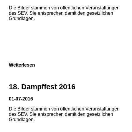
Die Bilder stammen von öffentlichen Veranstaltungen
1
2
3
des SEV. Sie entsprechen damit den gesetzlichen
Grundlagen.
4
5
6
7
8
9
Weiterlesen
18. Dampffest 2016
01-07-2016
Die Bilder stammen von öffentlichen Veranstaltungen
1
2
3
des SEV. Sie entsprechen damit den gesetzlichen
Grundlagen.
4
5