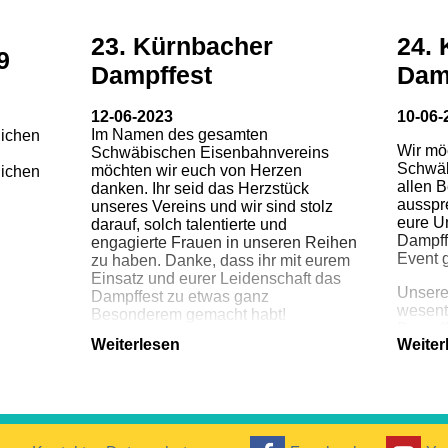
23. Kürnbacher
24.
9
Dampffest
Dam
12-06-2023
10-06-
Im Namen des gesamten
lichen
Wir mö
Schwäbischen Eisenbahnvereins
Schwäb
möchten wir euch von Herzen
lichen
allen 
danken. Ihr seid das Herzstück
ausspr
unseres Vereins und wir sind stolz
eure U
darauf, solch talentierte und
Dampff
engagierte Frauen in unseren Reihen
Event 
zu haben. Danke, dass ihr mit eurem
Einsatz und eurer Leidenschaft das
Unsere
Dampffest zu etwas ganz
wesent
Besonderem gemacht habt!
Dampff
Weiterlesen
Weiter
Backwe
Die Frauen im Schwäbischen
und die
Eisenbahnverein haben einen
maßgeblichen Beitrag zum Erfolg
Ein gr
des Dampffests geleistet. Eure
Gäste u
Backwerke haben nicht nur den
Dampff
Gaumen erfreut, sondern auch dazu