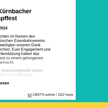
 Kürnbacher
pffest
2024
chten im Namen des
ischen Eisenbahnvereins
Beteiligten unseren Dank
echen. Euer Engagement und
nterstützung haben das
est zu einem gelungenen
gemacht.
 Vereinsmitglieder haben
lich zum Erfolg des
ests beigetragen. Eure
lesen
rke haben die Gäste erfreut
 Veranstaltung bereichert.
1
1383774 aufrufe / 1522 heute
oßes Dankeschön geht an alle
nd Mitglieder, die das
est 2024 zu einem schönen