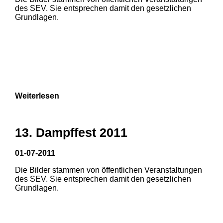
1
2
3
des SEV. Sie entsprechen damit den gesetzlichen
Grundlagen.
4
5
6
7
8
9
Weiterlesen
13. Dampffest 2011
01-07-2011
Die Bilder stammen von öffentlichen Veranstaltungen
1
2
3
des SEV. Sie entsprechen damit den gesetzlichen
Grundlagen.
4
5
6