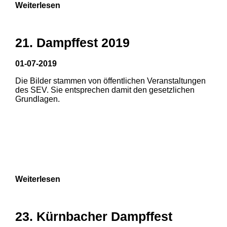
Weiterlesen
21. Dampffest 2019
01-07-2019
Die Bilder stammen von öffentlichen Veranstaltungen
1
2
3
des SEV. Sie entsprechen damit den gesetzlichen
Grundlagen.
4
5
6
7
8
Weiterlesen
23. Kürnbacher Dampffest