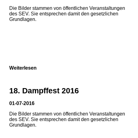
Die Bilder stammen von öffentlichen Veranstaltungen
1
2
3
des SEV. Sie entsprechen damit den gesetzlichen
Grundlagen.
4
5
6
7
8
9
Weiterlesen
18. Dampffest 2016
01-07-2016
Die Bilder stammen von öffentlichen Veranstaltungen
1
2
3
des SEV. Sie entsprechen damit den gesetzlichen
Grundlagen.
4
5