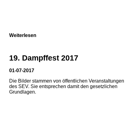
Weiterlesen
19. Dampffest 2017
01-07-2017
Die Bilder stammen von öffentlichen Veranstaltungen
1
2
3
des SEV. Sie entsprechen damit den gesetzlichen
Grundlagen.
4
5
6
7
8