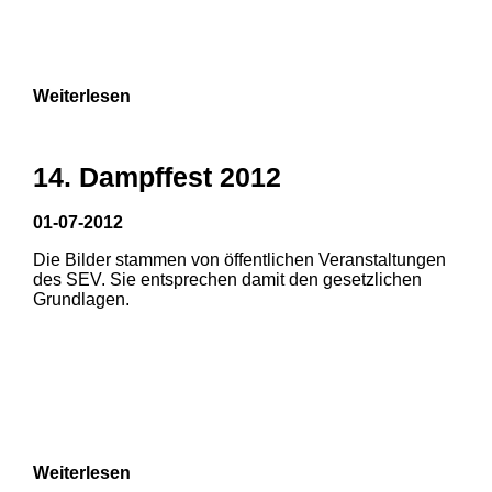
7
8
9
Weiterlesen
14. Dampffest 2012
01-07-2012
Die Bilder stammen von öffentlichen Veranstaltungen
1
2
3
des SEV. Sie entsprechen damit den gesetzlichen
Grundlagen.
4
5
6
Weiterlesen