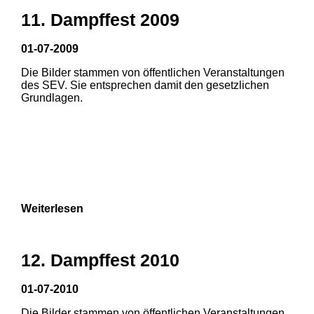
11. Dampffest 2009
01-07-2009
Die Bilder stammen von öffentlichen Veranstaltungen
1
2
3
des SEV. Sie entsprechen damit den gesetzlichen
Grundlagen.
4
5
6
Weiterlesen
12. Dampffest 2010
01-07-2010
Die Bilder stammen von öffentlichen Veranstaltungen