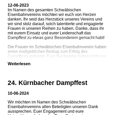
12-06-2023
Im Namen des gesamten Schwäbischen
Eisenbahnvereins möchten wir euch von Herzen
1
2
3
danken. Ihr seid das Herzstück unseres Vereins und
wir sind stolz darauf, solch talentierte und engagierte
Frauen in unseren Reihen zu haben. Danke, dass ihr
4
mit eurem Einsatz und eurer Leidenschaft das
Dampffest zu etwas ganz Besonderem gemacht habt!
Die Frauen im Schwäbischen Eisenbahnverein haben
einen maßgeblichen Beitrag zum Erfolg des
Dampffests geleistet. Eure Backwerke haben nicht nur
den Gaumen erfreut, sondern auch dazu beigetragen,
Weiterlesen
dass unsere Veranstaltung zu einem unvergesslichen
Erlebnis wurde.
Wir möchten uns bei all unseren Gästen und
24. Kürnbacher Dampffest
Mitgliedern bedanken, die zu diesem unvergesslichen
Tag beigetragen haben. Das Dampffest war ein voller
Erfolg! Mit zahlreichen beeindruckenden Fahrzeugen
10-06-2024
und strahlendem Sonnenschein war es ein Fest voller
Wir möchten im Namen des Schwäbischen
Leidenschaft und Freude.
1
2
3
Eisenbahnvereins allen Beteiligten unseren Dank
aussprechen. Euer Engagement und eure
Wir sind überwältigt von der positiven Resonanz und