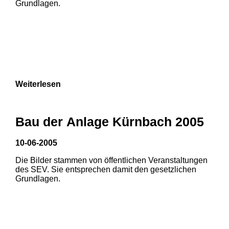
Grundlagen.
Weiterlesen
Bau der Anlage Kürnbach 2005
10-06-2005
Die Bilder stammen von öffentlichen Veranstaltungen
1
2
des SEV. Sie entsprechen damit den gesetzlichen
Grundlagen.
3
4
5
6
7
8