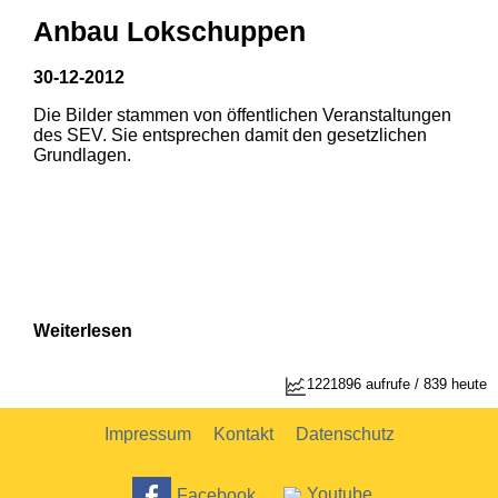
Anbau Lokschuppen
30-12-2012
Die Bilder stammen von öffentlichen Veranstaltungen
1
2
des SEV. Sie entsprechen damit den gesetzlichen
Grundlagen.
Weiterlesen
1221896 aufrufe / 839 heute
Impressum
Kontakt
Datenschutz
Facebook
Youtube