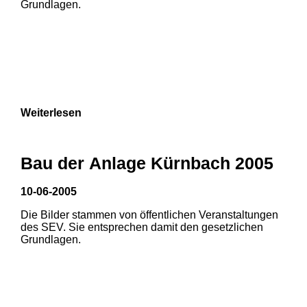
Grundlagen.
3
Weiterlesen
Bau der Anlage Kürnbach 2005
10-06-2005
Die Bilder stammen von öffentlichen Veranstaltungen
1
2
3
des SEV. Sie entsprechen damit den gesetzlichen
Grundlagen.
4
5
6
7
8
9