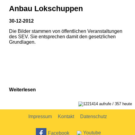
Anbau Lokschuppen
30-12-2012
Die Bilder stammen von öffentlichen Veranstaltungen
1
2
des SEV. Sie entsprechen damit den gesetzlichen
Grundlagen.
Weiterlesen
1221414 aufrufe / 357 heute
Impressum
Kontakt
Datenschutz
Facebook
Youtube