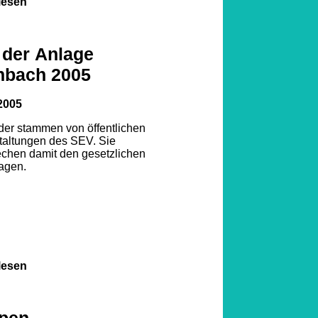
lesen
 der Anlage
nbach 2005
2005
lder stammen von öffentlichen
taltungen des SEV. Sie
echen damit den gesetzlichen
agen.
lesen
pen