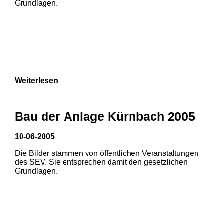
Grundlagen.
Weiterlesen
Bau der Anlage Kürnbach 2005
10-06-2005
Die Bilder stammen von öffentlichen Veranstaltungen
1
2
des SEV. Sie entsprechen damit den gesetzlichen
Grundlagen.
3
4
5
6
7
8