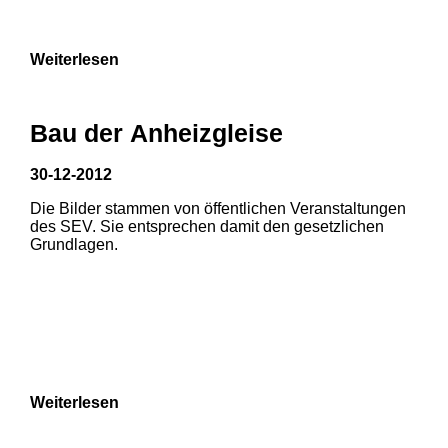
9
Weiterlesen
Bau der Anheizgleise
30-12-2012
Die Bilder stammen von öffentlichen Veranstaltungen
1
2
3
des SEV. Sie entsprechen damit den gesetzlichen
Grundlagen.
4
5
6
7
8
Weiterlesen