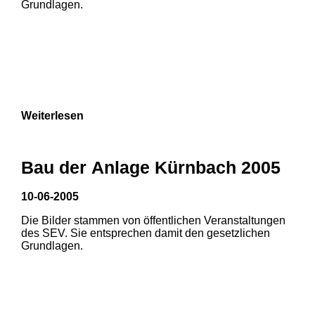
Grundlagen.
Weiterlesen
1
2
3
Bau der Anlage Kürnbach 2005
10-06-2005
Die Bilder stammen von öffentlichen Veranstaltungen
1
2
des SEV. Sie entsprechen damit den gesetzlichen
Grundlagen.
3
4
5
6
7
8