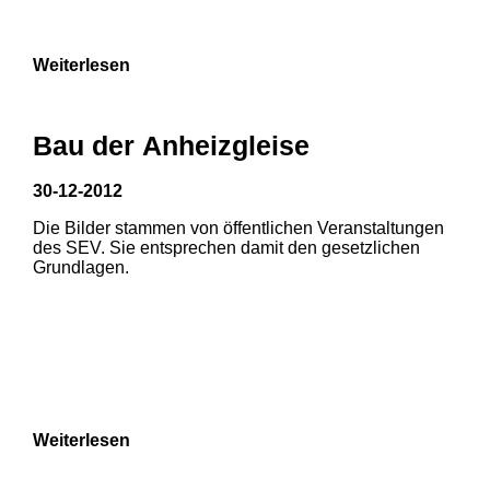
9
Weiterlesen
Bau der Anheizgleise
30-12-2012
Die Bilder stammen von öffentlichen Veranstaltungen
1
2
des SEV. Sie entsprechen damit den gesetzlichen
Grundlagen.
3
4
5
6
7
8
Weiterlesen