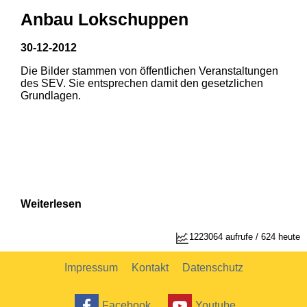
Anbau Lokschuppen
30-12-2012
Die Bilder stammen von öffentlichen Veranstaltungen
1
2
des SEV. Sie entsprechen damit den gesetzlichen
Grundlagen.
Weiterlesen
1223064 aufrufe / 624 heute
Impressum
Kontakt
Datenschutz
Facebook
Youtube