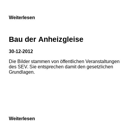
9
Weiterlesen
Bau der Anheizgleise
30-12-2012
Die Bilder stammen von öffentlichen Veranstaltungen
1
2
3
des SEV. Sie entsprechen damit den gesetzlichen
Grundlagen.
4
5
6
7
8
Weiterlesen