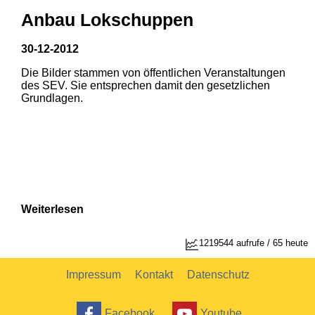
Anbau Lokschuppen
30-12-2012
Die Bilder stammen von öffentlichen Veranstaltungen
1
2
des SEV. Sie entsprechen damit den gesetzlichen
Grundlagen.
Weiterlesen
1219544 aufrufe / 65 heute
Impressum
Kontakt
Datenschutz
Facebook
Youtube