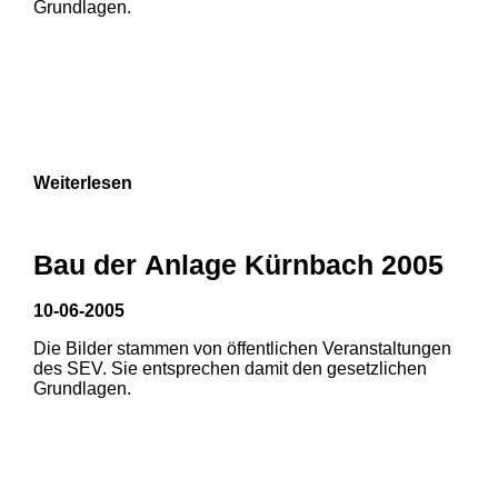
Grundlagen.
3
Weiterlesen
Bau der Anlage Kürnbach 2005
10-06-2005
Die Bilder stammen von öffentlichen Veranstaltungen
1
2
des SEV. Sie entsprechen damit den gesetzlichen
Grundlagen.
3
4
5
6
7
8