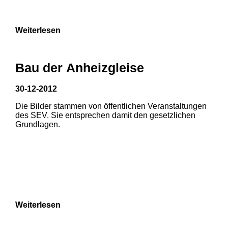
Weiterlesen
Bau der Anheizgleise
30-12-2012
Die Bilder stammen von öffentlichen Veranstaltungen
1
2
3
des SEV. Sie entsprechen damit den gesetzlichen
Grundlagen.
4
5
6
7
8
Weiterlesen