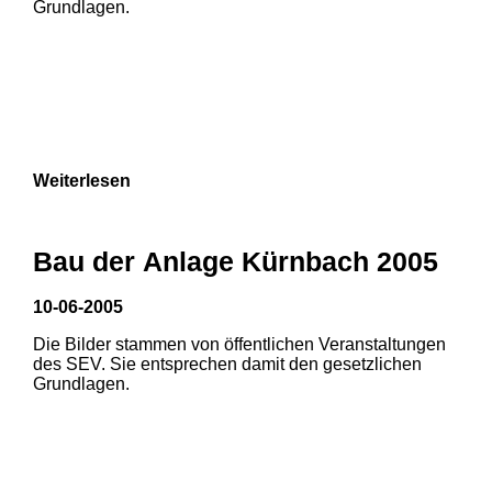
Grundlagen.
Weiterlesen
Bau der Anlage Kürnbach 2005
10-06-2005
Die Bilder stammen von öffentlichen Veranstaltungen
1
2
3
des SEV. Sie entsprechen damit den gesetzlichen
Grundlagen.
4
5
6
7
8
9