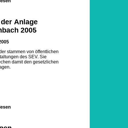
lesen
 der Anlage
nbach 2005
2005
lder stammen von öffentlichen
taltungen des SEV. Sie
echen damit den gesetzlichen
agen.
lesen
pen