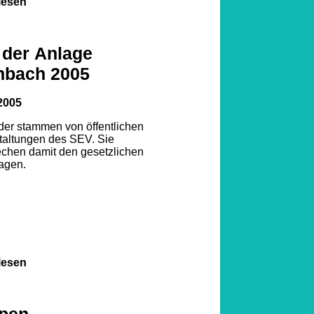
lesen
 der Anlage
nbach 2005
2005
lder stammen von öffentlichen
taltungen des SEV. Sie
echen damit den gesetzlichen
agen.
lesen
pen