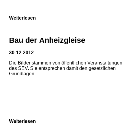
9
Weiterlesen
Bau der Anheizgleise
30-12-2012
Die Bilder stammen von öffentlichen Veranstaltungen
1
2
3
des SEV. Sie entsprechen damit den gesetzlichen
Grundlagen.
4
5
6
7
8
Weiterlesen