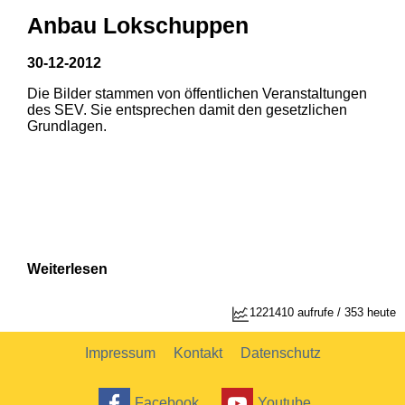
Anbau Lokschuppen
30-12-2012
Die Bilder stammen von öffentlichen Veranstaltungen
1
2
des SEV. Sie entsprechen damit den gesetzlichen
Grundlagen.
Weiterlesen
1221410 aufrufe / 353 heute
Impressum
Kontakt
Datenschutz
Facebook
Youtube