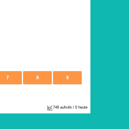
7
8
9
748 aufrufe / 0 heute