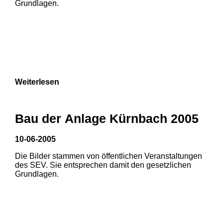
Grundlagen.
Weiterlesen
Bau der Anlage Kürnbach 2005
10-06-2005
Die Bilder stammen von öffentlichen Veranstaltungen
1
2
des SEV. Sie entsprechen damit den gesetzlichen
Grundlagen.
3
4
5
6
7
8