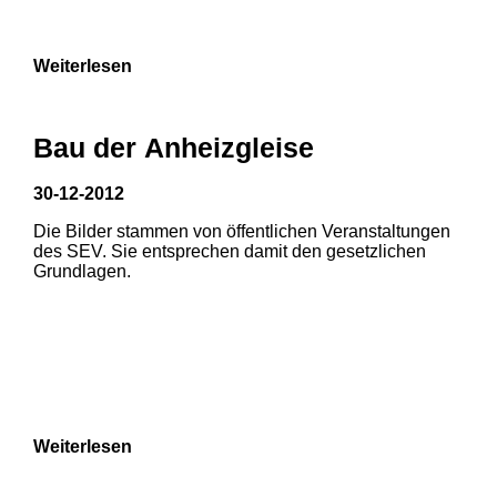
9
Weiterlesen
Bau der Anheizgleise
30-12-2012
Die Bilder stammen von öffentlichen Veranstaltungen
1
2
des SEV. Sie entsprechen damit den gesetzlichen
Grundlagen.
3
4
5
6
7
8
Weiterlesen