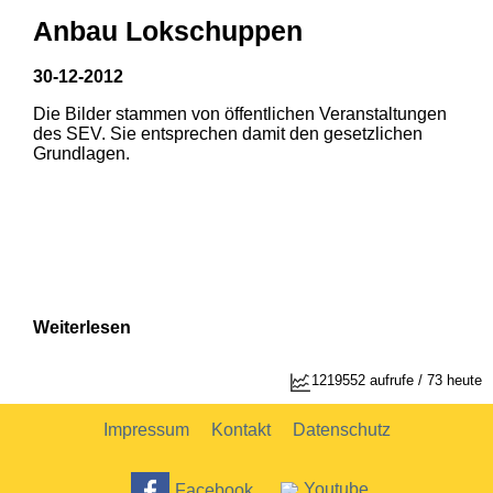
Anbau Lokschuppen
30-12-2012
Die Bilder stammen von öffentlichen Veranstaltungen
1
2
des SEV. Sie entsprechen damit den gesetzlichen
Grundlagen.
Weiterlesen
1219552 aufrufe / 73 heute
Impressum
Kontakt
Datenschutz
Facebook
Youtube