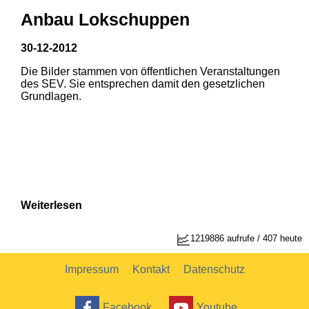
Anbau Lokschuppen
30-12-2012
Die Bilder stammen von öffentlichen Veranstaltungen
1
2
des SEV. Sie entsprechen damit den gesetzlichen
Grundlagen.
Weiterlesen
1219886 aufrufe / 407 heute
Impressum
Kontakt
Datenschutz
Facebook
Youtube