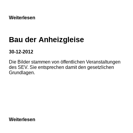
9
Weiterlesen
Bau der Anheizgleise
30-12-2012
Die Bilder stammen von öffentlichen Veranstaltungen
1
2
des SEV. Sie entsprechen damit den gesetzlichen
Grundlagen.
3
4
5
6
7
8
Weiterlesen