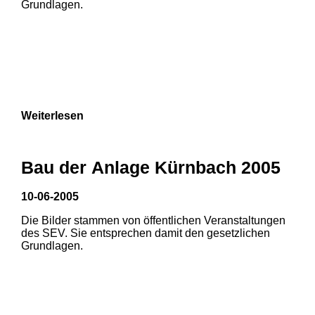
Grundlagen.
3
Weiterlesen
Bau der Anlage Kürnbach 2005
10-06-2005
Die Bilder stammen von öffentlichen Veranstaltungen
1
2
des SEV. Sie entsprechen damit den gesetzlichen
Grundlagen.
3
4
5
6
7
8