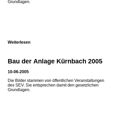
Grundlagen.
Weiterlesen
Bau der Anlage Kürnbach 2005
10-06-2005
Die Bilder stammen von öffentlichen Veranstaltungen
1
2
des SEV. Sie entsprechen damit den gesetzlichen
Grundlagen.
3
4
5
6
7
8