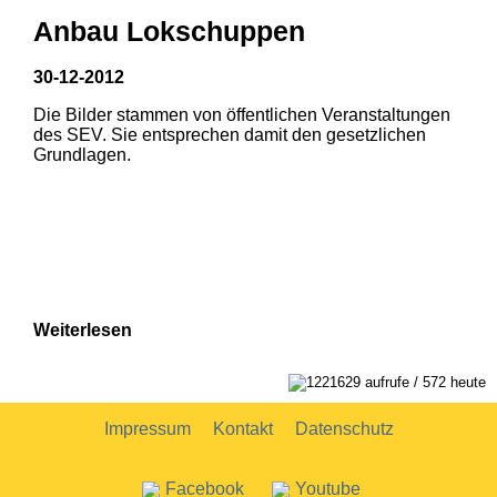
Anbau Lokschuppen
30-12-2012
Die Bilder stammen von öffentlichen Veranstaltungen
1
2
des SEV. Sie entsprechen damit den gesetzlichen
Grundlagen.
Weiterlesen
1221629 aufrufe / 572 heute
Impressum
Kontakt
Datenschutz
Facebook
Youtube