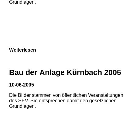
Grundlagen.
Weiterlesen
Bau der Anlage Kürnbach 2005
10-06-2005
Die Bilder stammen von öffentlichen Veranstaltungen
1
2
des SEV. Sie entsprechen damit den gesetzlichen
Grundlagen.
3
4
5
6
7
8