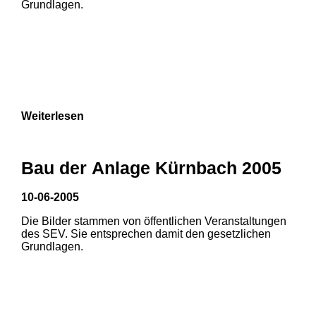
Grundlagen.
3
Weiterlesen
Bau der Anlage Kürnbach 2005
10-06-2005
Die Bilder stammen von öffentlichen Veranstaltungen
1
2
3
des SEV. Sie entsprechen damit den gesetzlichen
Grundlagen.
4
5
6
7
8
9