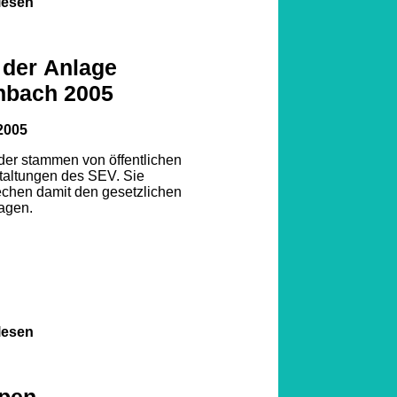
lesen
 der Anlage
nbach 2005
2005
lder stammen von öffentlichen
taltungen des SEV. Sie
echen damit den gesetzlichen
agen.
lesen
pen