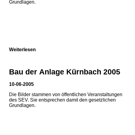
Grundlagen.
Weiterlesen
Bau der Anlage Kürnbach 2005
10-06-2005
Die Bilder stammen von öffentlichen Veranstaltungen
1
2
des SEV. Sie entsprechen damit den gesetzlichen
Grundlagen.
3
4
5
6
7
8