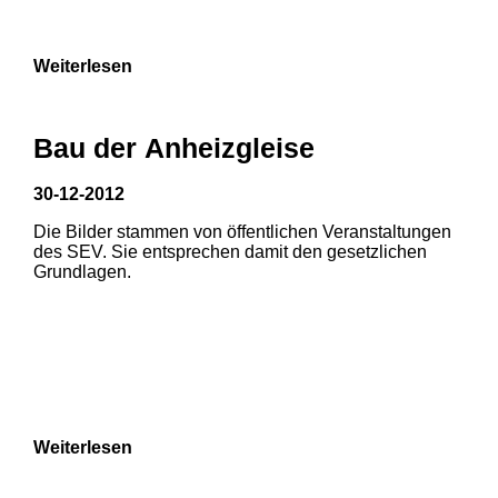
9
Weiterlesen
Bau der Anheizgleise
30-12-2012
Die Bilder stammen von öffentlichen Veranstaltungen
1
2
des SEV. Sie entsprechen damit den gesetzlichen
Grundlagen.
3
4
5
6
7
8
Weiterlesen