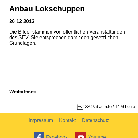
Anbau Lokschuppen
30-12-2012
Die Bilder stammen von öffentlichen Veranstaltungen
1
2
des SEV. Sie entsprechen damit den gesetzlichen
Grundlagen.
Weiterlesen
1220978 aufrufe / 1499 heute
Impressum
Kontakt
Datenschutz
Facebook
Youtube