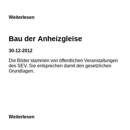
Weiterlesen
Bau der Anheizgleise
30-12-2012
Die Bilder stammen von öffentlichen Veranstaltungen
1
2
des SEV. Sie entsprechen damit den gesetzlichen
Grundlagen.
3
4
5
6
7
8
Weiterlesen