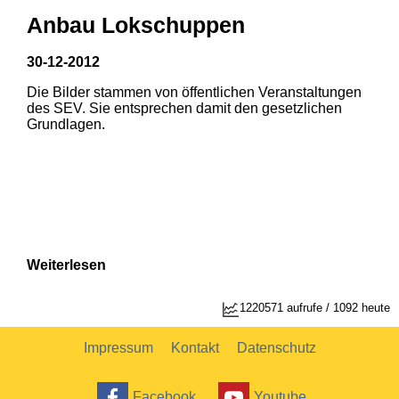
Anbau Lokschuppen
30-12-2012
Die Bilder stammen von öffentlichen Veranstaltungen
1
2
des SEV. Sie entsprechen damit den gesetzlichen
Grundlagen.
Weiterlesen
1
2
1220571 aufrufe / 1092 heute
Impressum
Kontakt
Datenschutz
Facebook
Youtube