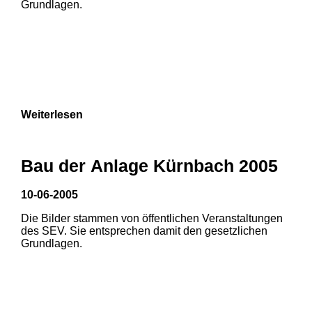
Grundlagen.
Weiterlesen
1
2
3
Bau der Anlage Kürnbach 2005
10-06-2005
Die Bilder stammen von öffentlichen Veranstaltungen
1
2
3
des SEV. Sie entsprechen damit den gesetzlichen
Grundlagen.
4
5
6
7
8
9