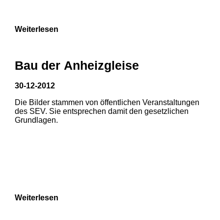
9
Weiterlesen
Bau der Anheizgleise
30-12-2012
Die Bilder stammen von öffentlichen Veranstaltungen
1
2
des SEV. Sie entsprechen damit den gesetzlichen
Grundlagen.
3
4
5
6
7
8
Weiterlesen