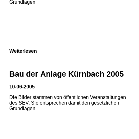
Grundlagen.
Weiterlesen
1
2
3
Bau der Anlage Kürnbach 2005
10-06-2005
Die Bilder stammen von öffentlichen Veranstaltungen
1
2
des SEV. Sie entsprechen damit den gesetzlichen
Grundlagen.
3
4
5
6
7
8