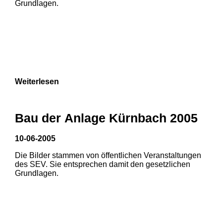
Grundlagen.
3
Weiterlesen
Bau der Anlage Kürnbach 2005
10-06-2005
Die Bilder stammen von öffentlichen Veranstaltungen
1
2
3
des SEV. Sie entsprechen damit den gesetzlichen
Grundlagen.
4
5
6
7
8
9