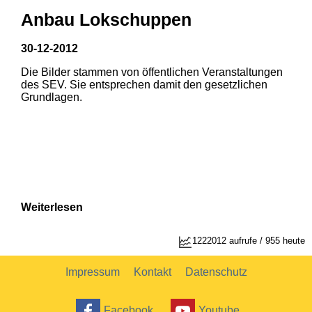
Anbau Lokschuppen
30-12-2012
Die Bilder stammen von öffentlichen Veranstaltungen
1
2
des SEV. Sie entsprechen damit den gesetzlichen
Grundlagen.
Weiterlesen
1222012 aufrufe / 955 heute
Impressum
Kontakt
Datenschutz
Facebook
Youtube