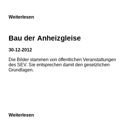
Weiterlesen
Bau der Anheizgleise
30-12-2012
Die Bilder stammen von öffentlichen Veranstaltungen
1
2
des SEV. Sie entsprechen damit den gesetzlichen
Grundlagen.
3
4
5
6
7
8
Weiterlesen