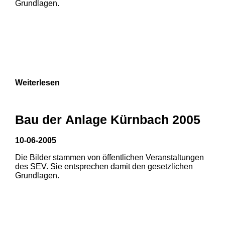
Grundlagen.
Weiterlesen
Bau der Anlage Kürnbach 2005
10-06-2005
Die Bilder stammen von öffentlichen Veranstaltungen
1
2
des SEV. Sie entsprechen damit den gesetzlichen
Grundlagen.
3
4
5
6
7
8