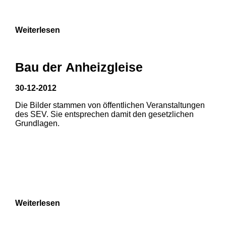
9
Weiterlesen
Bau der Anheizgleise
30-12-2012
Die Bilder stammen von öffentlichen Veranstaltungen
1
2
des SEV. Sie entsprechen damit den gesetzlichen
Grundlagen.
3
4
5
6
7
8
Weiterlesen