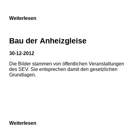
9
Weiterlesen
Bau der Anheizgleise
30-12-2012
1
2
Die Bilder stammen von öffentlichen Veranstaltungen
1
2
des SEV. Sie entsprechen damit den gesetzlichen
3
Grundlagen.
3
4
5
6
7
8
Weiterlesen