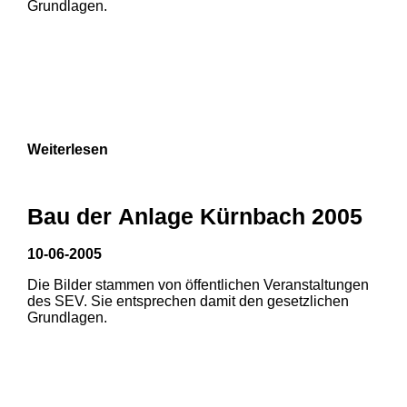
Grundlagen.
Weiterlesen
Bau der Anlage Kürnbach 2005
10-06-2005
Die Bilder stammen von öffentlichen Veranstaltungen
1
2
des SEV. Sie entsprechen damit den gesetzlichen
Grundlagen.
3
4
5
6
7
8