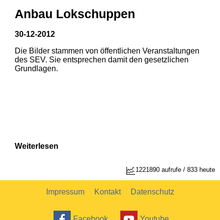
Anbau Lokschuppen
30-12-2012
Die Bilder stammen von öffentlichen Veranstaltungen
1
2
des SEV. Sie entsprechen damit den gesetzlichen
Grundlagen.
Weiterlesen
1221890 aufrufe / 833 heute
Impressum
Kontakt
Datenschutz
Facebook
Youtube