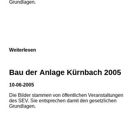
Grundlagen.
3
Weiterlesen
Bau der Anlage Kürnbach 2005
10-06-2005
Die Bilder stammen von öffentlichen Veranstaltungen
1
2
3
des SEV. Sie entsprechen damit den gesetzlichen
Grundlagen.
4
5
6
7
8
9