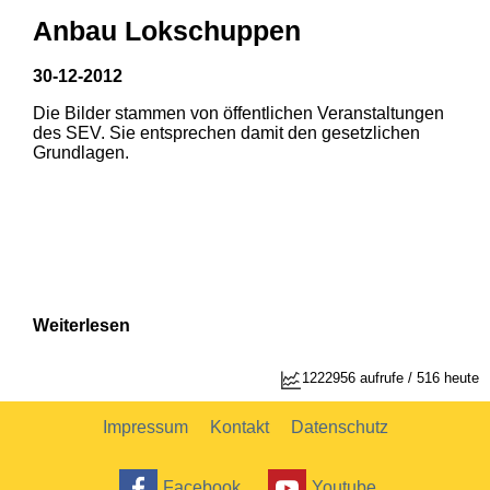
Anbau Lokschuppen
30-12-2012
Die Bilder stammen von öffentlichen Veranstaltungen
1
2
des SEV. Sie entsprechen damit den gesetzlichen
Grundlagen.
Weiterlesen
1
2
1222956 aufrufe / 516 heute
Impressum
Kontakt
Datenschutz
Facebook
Youtube