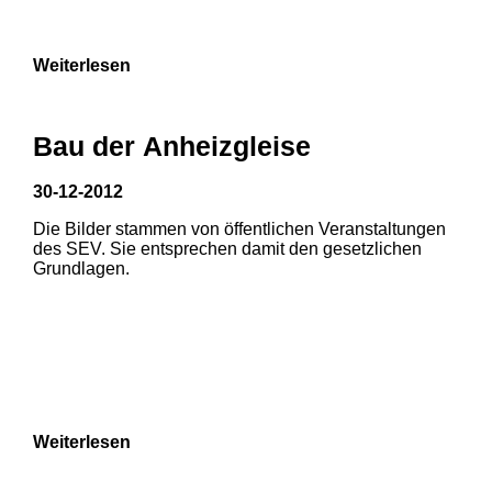
Weiterlesen
Bau der Anheizgleise
30-12-2012
Die Bilder stammen von öffentlichen Veranstaltungen
1
2
des SEV. Sie entsprechen damit den gesetzlichen
Grundlagen.
3
4
5
6
7
8
Weiterlesen