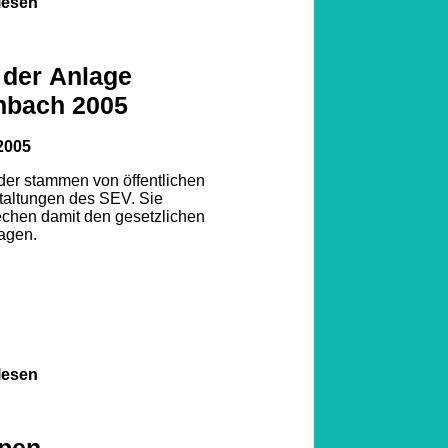
lesen
 der Anlage
nbach 2005
2005
lder stammen von öffentlichen
taltungen des SEV. Sie
echen damit den gesetzlichen
agen.
lesen
pen