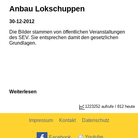
Anbau Lokschuppen
30-12-2012
Die Bilder stammen von öffentlichen Veranstaltungen
1
2
des SEV. Sie entsprechen damit den gesetzlichen
Grundlagen.
Weiterlesen
1
2
1223252 aufrufe / 812 heute
Impressum
Kontakt
Datenschutz
Facebook
Youtube