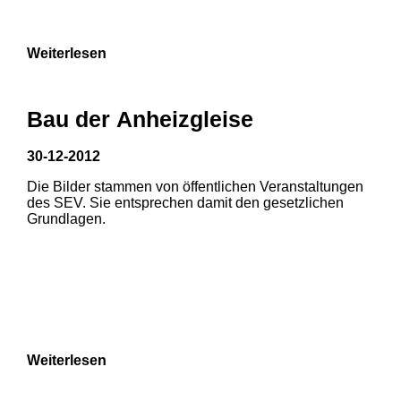
Weiterlesen
Bau der Anheizgleise
30-12-2012
Die Bilder stammen von öffentlichen Veranstaltungen
1
2
des SEV. Sie entsprechen damit den gesetzlichen
Grundlagen.
3
4
5
6
7
8
Weiterlesen