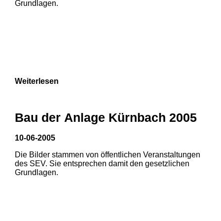
Grundlagen.
Weiterlesen
Bau der Anlage Kürnbach 2005
10-06-2005
Die Bilder stammen von öffentlichen Veranstaltungen
1
2
des SEV. Sie entsprechen damit den gesetzlichen
Grundlagen.
3
4
5
6
7
8