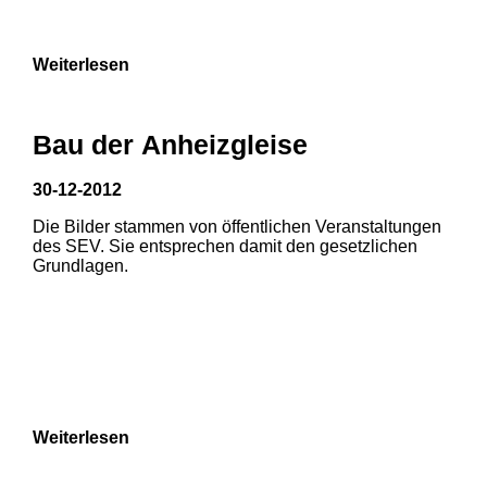
9
Weiterlesen
Bau der Anheizgleise
30-12-2012
Die Bilder stammen von öffentlichen Veranstaltungen
1
2
des SEV. Sie entsprechen damit den gesetzlichen
Grundlagen.
3
4
5
6
7
8
Weiterlesen