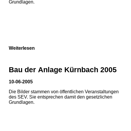
Grundlagen.
Weiterlesen
Bau der Anlage Kürnbach 2005
10-06-2005
Die Bilder stammen von öffentlichen Veranstaltungen
1
2
3
des SEV. Sie entsprechen damit den gesetzlichen
Grundlagen.
4
5
6
7
8
9