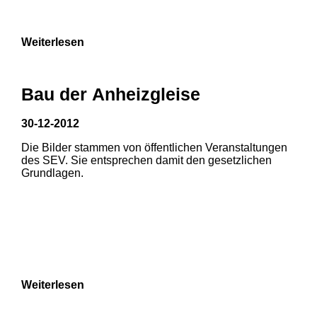
Weiterlesen
Bau der Anheizgleise
30-12-2012
Die Bilder stammen von öffentlichen Veranstaltungen
1
2
des SEV. Sie entsprechen damit den gesetzlichen
Grundlagen.
3
4
5
6
7
8
Weiterlesen