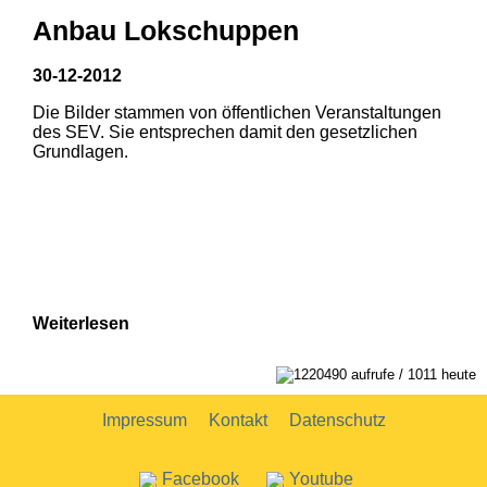
Anbau Lokschuppen
30-12-2012
Die Bilder stammen von öffentlichen Veranstaltungen
1
2
des SEV. Sie entsprechen damit den gesetzlichen
Grundlagen.
Weiterlesen
1220490 aufrufe / 1011 heute
Impressum
Kontakt
Datenschutz
Facebook
Youtube