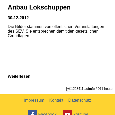
Anbau Lokschuppen
30-12-2012
Die Bilder stammen von öffentlichen Veranstaltungen
1
2
des SEV. Sie entsprechen damit den gesetzlichen
Grundlagen.
Weiterlesen
1223411 aufrufe / 971 heute
Impressum
Kontakt
Datenschutz
Facebook
Youtube