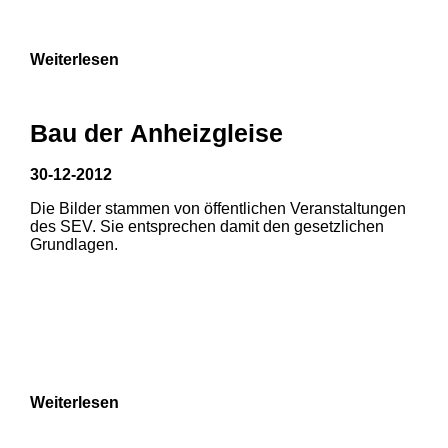
Weiterlesen
Bau der Anheizgleise
30-12-2012
Die Bilder stammen von öffentlichen Veranstaltungen
1
2
des SEV. Sie entsprechen damit den gesetzlichen
Grundlagen.
3
4
5
6
7
8
Weiterlesen