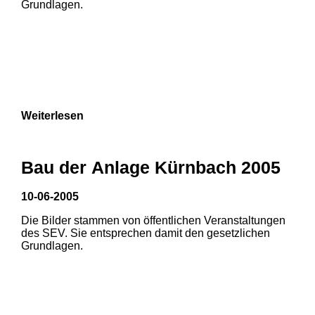
Grundlagen.
Weiterlesen
Bau der Anlage Kürnbach 2005
10-06-2005
Die Bilder stammen von öffentlichen Veranstaltungen
1
2
3
des SEV. Sie entsprechen damit den gesetzlichen
Grundlagen.
4
5
6
7
8
9