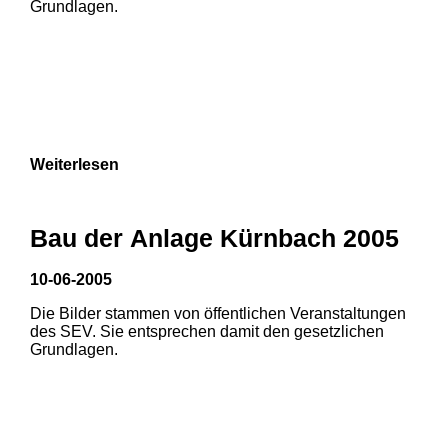
Grundlagen.
Weiterlesen
Bau der Anlage Kürnbach 2005
10-06-2005
Die Bilder stammen von öffentlichen Veranstaltungen
1
2
des SEV. Sie entsprechen damit den gesetzlichen
Grundlagen.
3
4
5
6
7
8