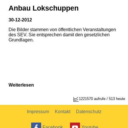
Anbau Lokschuppen
30-12-2012
Die Bilder stammen von öffentlichen Veranstaltungen
1
2
des SEV. Sie entsprechen damit den gesetzlichen
Grundlagen.
Weiterlesen
1
2
1221570 aufrufe / 513 heute
Impressum
Kontakt
Datenschutz
Facebook
Youtube