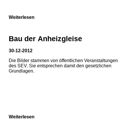
9
Weiterlesen
Bau der Anheizgleise
30-12-2012
Die Bilder stammen von öffentlichen Veranstaltungen
1
2
des SEV. Sie entsprechen damit den gesetzlichen
Grundlagen.
3
4
5
6
7
8
Weiterlesen