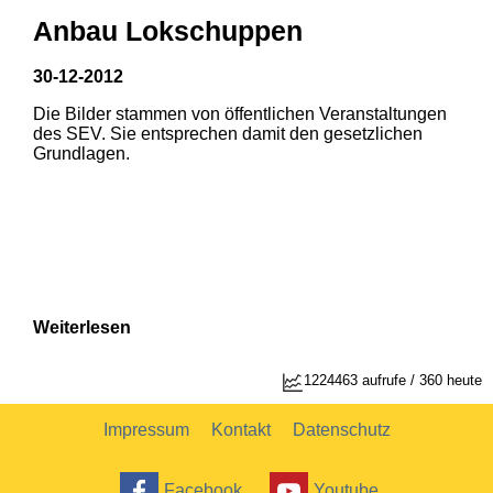
Anbau Lokschuppen
30-12-2012
Die Bilder stammen von öffentlichen Veranstaltungen
1
2
des SEV. Sie entsprechen damit den gesetzlichen
Grundlagen.
Weiterlesen
1224463 aufrufe / 360 heute
Impressum
Kontakt
Datenschutz
Facebook
Youtube