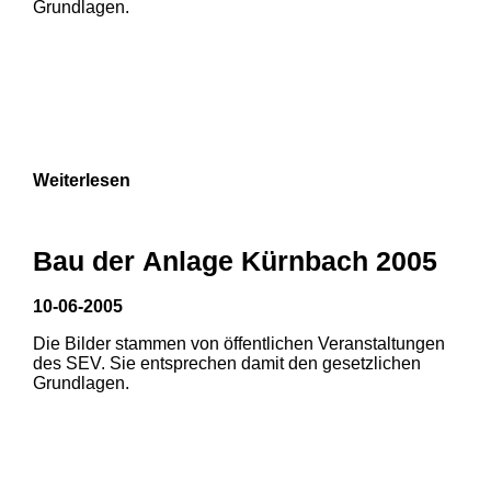
Grundlagen.
Weiterlesen
Bau der Anlage Kürnbach 2005
10-06-2005
Die Bilder stammen von öffentlichen Veranstaltungen
1
2
des SEV. Sie entsprechen damit den gesetzlichen
Grundlagen.
3
4
5
6
7
8