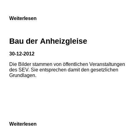
9
Weiterlesen
Bau der Anheizgleise
30-12-2012
1
2
Die Bilder stammen von öffentlichen Veranstaltungen
1
2
3
des SEV. Sie entsprechen damit den gesetzlichen
3
Grundlagen.
4
5
6
7
8
Weiterlesen