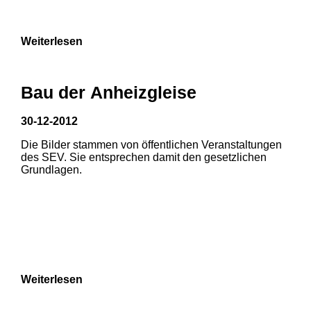
9
Weiterlesen
Bau der Anheizgleise
30-12-2012
Die Bilder stammen von öffentlichen Veranstaltungen
1
2
des SEV. Sie entsprechen damit den gesetzlichen
Grundlagen.
3
4
5
6
7
8
Weiterlesen