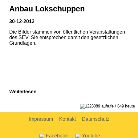
Anbau Lokschuppen
30-12-2012
Die Bilder stammen von öffentlichen Veranstaltungen
1
2
des SEV. Sie entsprechen damit den gesetzlichen
Grundlagen.
Weiterlesen
1223089 aufrufe / 649 heute
Impressum
Kontakt
Datenschutz
Facebook
Youtube