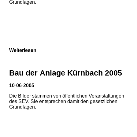
Grundlagen.
3
Weiterlesen
Bau der Anlage Kürnbach 2005
10-06-2005
Die Bilder stammen von öffentlichen Veranstaltungen
1
2
des SEV. Sie entsprechen damit den gesetzlichen
Grundlagen.
3
4
5
6
7
8