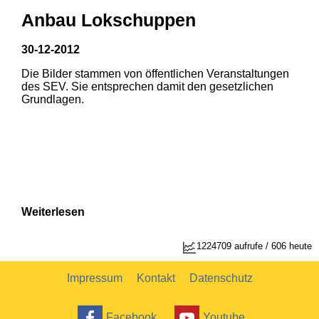
Anbau Lokschuppen
30-12-2012
Die Bilder stammen von öffentlichen Veranstaltungen
1
2
des SEV. Sie entsprechen damit den gesetzlichen
Grundlagen.
Weiterlesen
1224709 aufrufe / 606 heute
Impressum
Kontakt
Datenschutz
Facebook
Youtube