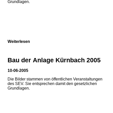
Grundlagen.
Weiterlesen
Bau der Anlage Kürnbach 2005
10-06-2005
Die Bilder stammen von öffentlichen Veranstaltungen
1
2
des SEV. Sie entsprechen damit den gesetzlichen
Grundlagen.
3
4
5
6
7
8