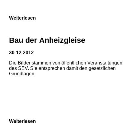
9
Weiterlesen
Bau der Anheizgleise
30-12-2012
Die Bilder stammen von öffentlichen Veranstaltungen
1
2
des SEV. Sie entsprechen damit den gesetzlichen
Grundlagen.
3
4
5
6
7
8
Weiterlesen