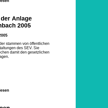
lesen
 der Anlage
nbach 2005
2005
lder stammen von öffentlichen
taltungen des SEV. Sie
echen damit den gesetzlichen
agen.
lesen
pen