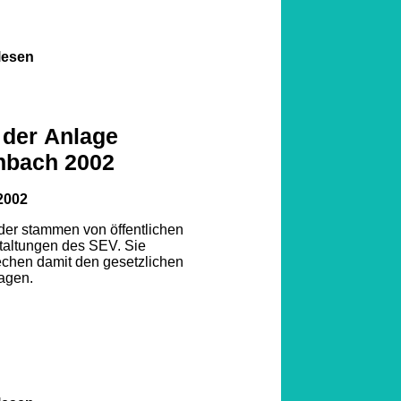
lesen
1
2
3
 der Anlage
nbach 2002
4
5
2002
6
7
lder stammen von öffentlichen
taltungen des SEV. Sie
echen damit den gesetzlichen
8
agen.