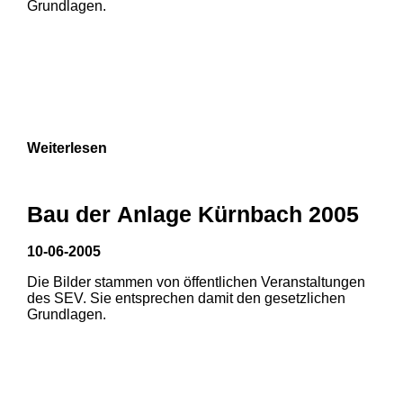
Grundlagen.
3
Weiterlesen
Bau der Anlage Kürnbach 2005
10-06-2005
Die Bilder stammen von öffentlichen Veranstaltungen
1
2
des SEV. Sie entsprechen damit den gesetzlichen
Grundlagen.
3
4
5
6
7
8