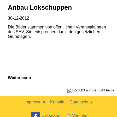
Anbau Lokschuppen
30-12-2012
Die Bilder stammen von öffentlichen Veranstaltungen
1
2
des SEV. Sie entsprechen damit den gesetzlichen
Grundlagen.
Weiterlesen
1223083 aufrufe / 643 heute
Impressum
Kontakt
Datenschutz
Facebook
Youtube