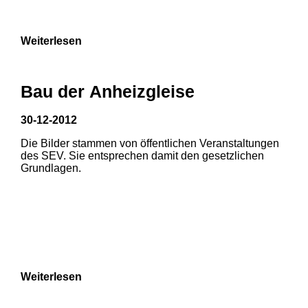
9
Weiterlesen
Bau der Anheizgleise
30-12-2012
Die Bilder stammen von öffentlichen Veranstaltungen
1
2
des SEV. Sie entsprechen damit den gesetzlichen
Grundlagen.
3
4
5
6
7
8
Weiterlesen