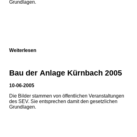
Grundlagen.
Weiterlesen
Bau der Anlage Kürnbach 2005
10-06-2005
Die Bilder stammen von öffentlichen Veranstaltungen
1
2
des SEV. Sie entsprechen damit den gesetzlichen
Grundlagen.
3
4
5
6
7
8