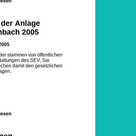
lesen
 der Anlage
nbach 2005
1
2005
lder stammen von öffentlichen
2
3
taltungen des SEV. Sie
echen damit den gesetzlichen
agen.
lesen
pen