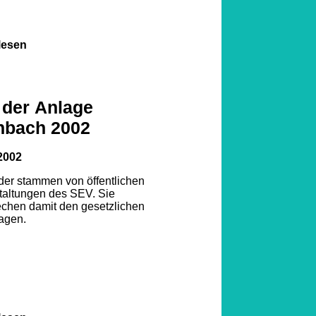
lesen
1
2
3
 der Anlage
nbach 2002
4
5
2002
6
7
lder stammen von öffentlichen
taltungen des SEV. Sie
echen damit den gesetzlichen
8
agen.