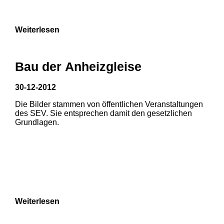
9
Weiterlesen
Bau der Anheizgleise
30-12-2012
Die Bilder stammen von öffentlichen Veranstaltungen
1
2
des SEV. Sie entsprechen damit den gesetzlichen
Grundlagen.
3
4
5
6
7
8
Weiterlesen