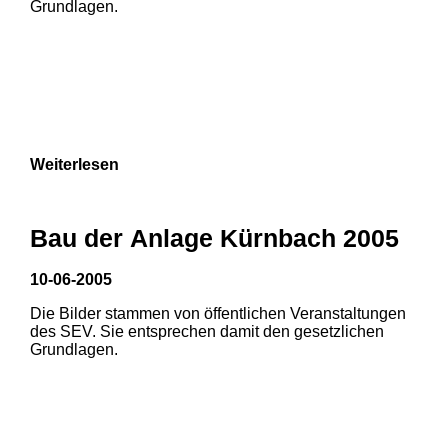
Grundlagen.
Weiterlesen
Bau der Anlage Kürnbach 2005
10-06-2005
Die Bilder stammen von öffentlichen Veranstaltungen
1
2
des SEV. Sie entsprechen damit den gesetzlichen
Grundlagen.
3
4
5
6
7
8