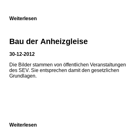
9
Weiterlesen
Bau der Anheizgleise
30-12-2012
1
2
Die Bilder stammen von öffentlichen Veranstaltungen
1
2
des SEV. Sie entsprechen damit den gesetzlichen
3
Grundlagen.
3
4
5
6
7
8
Weiterlesen