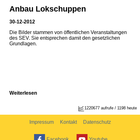
Anbau Lokschuppen
30-12-2012
Die Bilder stammen von öffentlichen Veranstaltungen
1
2
des SEV. Sie entsprechen damit den gesetzlichen
Grundlagen.
Weiterlesen
1
2
1220677 aufrufe / 1198 heute
Impressum
Kontakt
Datenschutz
Facebook
Youtube