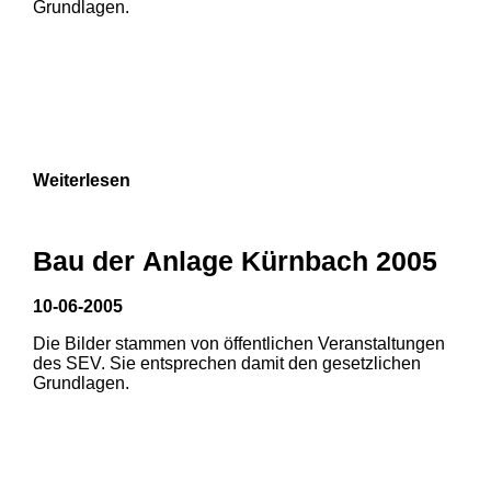
Grundlagen.
3
Weiterlesen
Bau der Anlage Kürnbach 2005
10-06-2005
Die Bilder stammen von öffentlichen Veranstaltungen
1
2
des SEV. Sie entsprechen damit den gesetzlichen
Grundlagen.
3
4
5
6
7
8