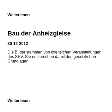
9
Weiterlesen
Bau der Anheizgleise
30-12-2012
1
2
Die Bilder stammen von öffentlichen Veranstaltungen
1
2
des SEV. Sie entsprechen damit den gesetzlichen
3
Grundlagen.
3
4
5
6
7
8
Weiterlesen