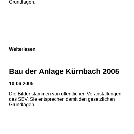
Grundlagen.
3
Weiterlesen
Bau der Anlage Kürnbach 2005
10-06-2005
Die Bilder stammen von öffentlichen Veranstaltungen
1
2
des SEV. Sie entsprechen damit den gesetzlichen
Grundlagen.
3
4
5
6
7
8