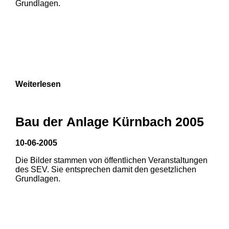
Grundlagen.
Weiterlesen
Bau der Anlage Kürnbach 2005
10-06-2005
Die Bilder stammen von öffentlichen Veranstaltungen
1
2
des SEV. Sie entsprechen damit den gesetzlichen
Grundlagen.
3
4
5
6
7
8