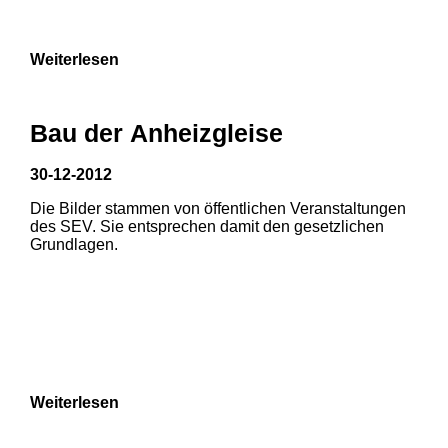
9
Weiterlesen
Bau der Anheizgleise
30-12-2012
Die Bilder stammen von öffentlichen Veranstaltungen
1
2
3
des SEV. Sie entsprechen damit den gesetzlichen
Grundlagen.
4
5
6
7
8
Weiterlesen