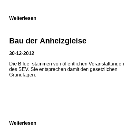
9
Weiterlesen
Bau der Anheizgleise
30-12-2012
Die Bilder stammen von öffentlichen Veranstaltungen
1
2
des SEV. Sie entsprechen damit den gesetzlichen
Grundlagen.
3
4
5
6
7
8
Weiterlesen