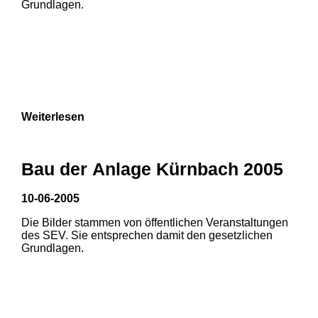
Grundlagen.
Weiterlesen
Bau der Anlage Kürnbach 2005
10-06-2005
Die Bilder stammen von öffentlichen Veranstaltungen
1
2
des SEV. Sie entsprechen damit den gesetzlichen
Grundlagen.
3
4
5
6
7
8