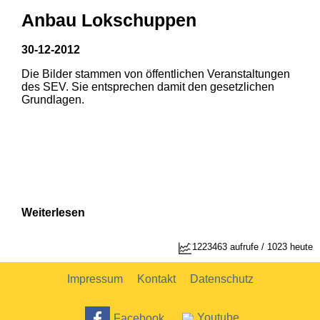
Anbau Lokschuppen
30-12-2012
Die Bilder stammen von öffentlichen Veranstaltungen
1
2
des SEV. Sie entsprechen damit den gesetzlichen
Grundlagen.
Weiterlesen
1223463 aufrufe / 1023 heute
Impressum
Kontakt
Datenschutz
Facebook
Youtube