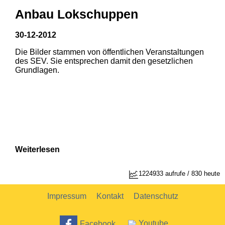
Anbau Lokschuppen
30-12-2012
Die Bilder stammen von öffentlichen Veranstaltungen
1
2
des SEV. Sie entsprechen damit den gesetzlichen
Grundlagen.
Weiterlesen
1224933 aufrufe / 830 heute
Impressum
Kontakt
Datenschutz
Facebook
Youtube