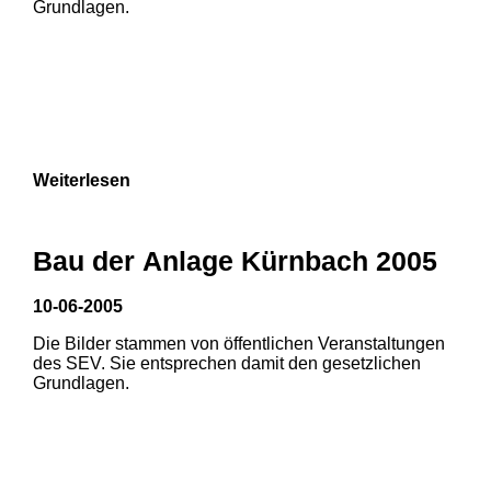
Grundlagen.
Weiterlesen
Bau der Anlage Kürnbach 2005
10-06-2005
Die Bilder stammen von öffentlichen Veranstaltungen
1
2
des SEV. Sie entsprechen damit den gesetzlichen
Grundlagen.
3
4
5
6
7
8