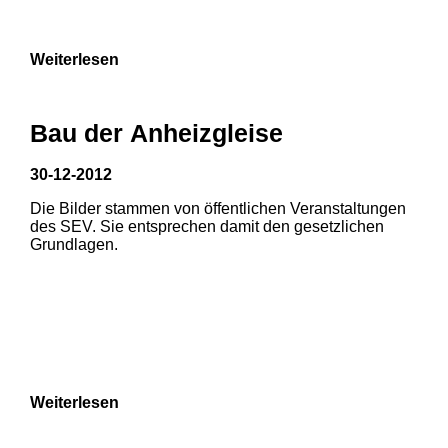
9
Weiterlesen
Bau der Anheizgleise
30-12-2012
Die Bilder stammen von öffentlichen Veranstaltungen
1
2
des SEV. Sie entsprechen damit den gesetzlichen
Grundlagen.
3
4
5
6
7
8
Weiterlesen